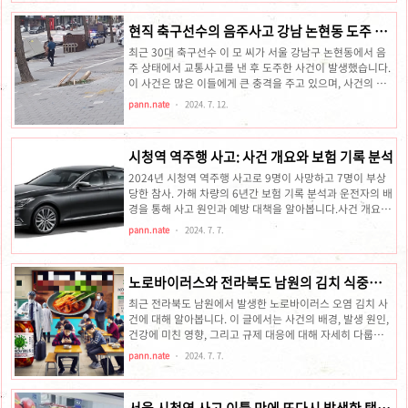
일 오전 10시 20분경, 70대 후반 여성이 운전하던 승용차가
갑작스럽게 횟집으로 돌진하는 사고가 발생했습니다. 이 사
현직 축구선수의 음주사고 강남 논현동 도주 사
고는 좁은 시장 골목에서 주행 중이던 차량이 갑작스럽게 속
건: 30대 이모씨 누구
도를 내며 일어났습니다. 별별시장별별여행 ┃ 여행문화의
최근 30대 축구선수 이 모 씨가 서울 강남구 논현동에서 음
새로운 트렌드를 만들다별별시장별별여행은 전국 전통시장
주 상태에서 교통사고를 낸 후 도주한 사건이 발생했습니다.
과 죽기 전에 꼭 가봐야 할 여행지를 소개하는 국내 유일한
이 사건은 많은 이들에게 큰 충격을 주고 있으며, 사건의 전
시장 및 여행 정보 전문 포털 사이트입니다.bbsj.kr사고 발
말을 파악하는 것이 중요합니다.사건 개요사고 발생지: 서울
pann.nate
2024. 7. 12.
생 배경일시: 202..
강남구 논현동사고 내용: 변압기를 들이받고 도주체포 경위:
주거지에서 긴급체포, 음주 감지현재 상황: 음주 여부를 확인
하기 위한 채혈 검사 진행 중서울 강남경찰서는 현직 축구선
시청역 역주행 사고: 사건 개요와 보험 기록 분석
수 이 씨를 교통사고 후 미조치 혐의로 입건해 조사하고 있습
니다. 이 씨는 사고 당시 음주 운전을 부인하며 채혈 검사를
2024년 시청역 역주행 사고로 9명이 사망하고 7명이 부상
통해 음주 여부를 판단 중입니다. 경찰은 정확한 사건 경위를
당한 참사. 가해 차량의 6년간 보험 기록 분석과 운전자의 배
조사하고 있으며, 추가 정보가 제공될 예정입니다.결론이번
경을 통해 사고 원인과 예방 대책을 알아봅니다.사건 개요
사건은 축구팬들과 대중에게 큰 충격을 주었으며, 음주 운전
2024년 7월 1일, 서울 시청역 인근에서 역주행 사고가 발생
pann.nate
2024. 7. 7.
의 심..
하여 9명의 보행자가 사망하고 7명이 부상을 입는 참사가 일
어났습니다. 가해 차량은 제네시스 G80으로, 운전자는 68세
의 A 씨였습니다. 이 사고는 큰 사회적 충격을 주었고, 경찰
노로바이러스와 전라북도 남원의 김치 식중독
과 보험 당국의 조사가 진행되고 있습니다.사고 차량의 보험
사건: 우리가 알아야 할 모든 것
기록최근 6년간 가해 차량인 제네시스 G80은 총 6번의 사고
최근 전라북도 남원에서 발생한 노로바이러스 오염 김치 사
이력이 있었습니다. 보험개발원이 운영하는 카히스토리 내
건에 대해 알아봅니다. 이 글에서는 사건의 배경, 발생 원인,
역에 따르면, 2018년부터 2021년까지 각 연도별 사고 횟수
건강에 미친 영향, 그리고 규제 대응에 대해 자세히 다룹니
는 다음과 같습니다:2018년: 1건2019년: 1건20..
다.김치 식중독 사건을 통해 식품 안전의 중요성을 다시 한번
pann.nate
2024. 7. 7.
되새기며, 정부와 소비자가 해야 할 역할을 강조합니다.서론:
사건 개요김치는 한국인의 식탁에서 빼놓을 수 없는 중요한
음식입니다. 그러나 최근 전라북도 남원에서 발생한 노로바
서울 시청역 사고 이틀 만에 또다시 발생한 택시