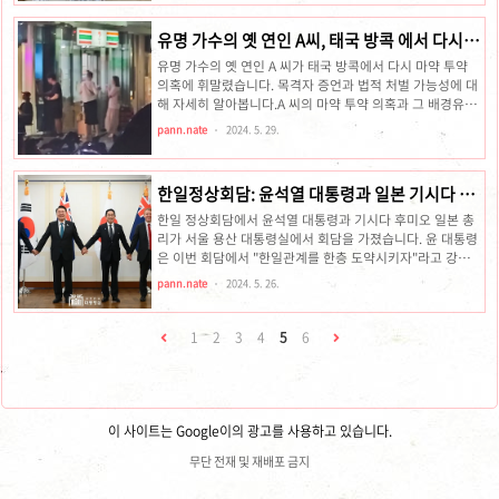
이스피싱을 통한 자금 획득범죄조직은 보이스피싱을 통해
피해자 81명으로부터 총 11억 원을 가로챘습니다. 보이스피
유명 가수의 옛 연인 A씨, 태국 방콕 에서 다시
싱은 주로 전화나 메시지를 통해 개인정보를 탈취한 후, 이를
마약 투약 의혹
바탕으로 금전을 요구하는 방식으로 이루어집니다. 이번 사
유명 가수의 옛 연인 A 씨가 태국 방콕에서 다시 마약 투약
건에서는 특히 중계기를 이용해 피해자들에게 접근한 것으
의혹에 휘말렸습니다. 목격자 증언과 법적 처벌 가능성에 대
로 밝혀졌습니다.마약 유통의 수법이 조직은 보이스피싱으
해 자세히 알아봅니다.A 씨의 마약 투약 의혹과 그 배경유명
로 얻은 자금을 바탕으로 29억 원어치의 마약을 유통했습니
가수의 옛 연인으로 알려진 A 씨가 또다시 마약을 투약했다
pann.nate
2024. 5. 29.
다. 마약은 주로 중계기를 통해 유통..
는 의혹이 제기되었습니다. 2024년 5월 29일, MHN스포츠
는 "A 씨가 이달 초 태국 방콕의 통로거리에 있는 대마초 매
장에서 대마초를 구매하는 모습을 목격했다"라고 보도했습
한일정상회담: 윤석열 대통령과 일본 기시다 총
니다. 이는 그가 과거 마약 투약 혐의로 징역형을 받은 이후
리의 열 번째 만남
의 일로, 많은 사람들의 충격을 주고 있습니다.목격자 증언과
한일 정상회담에서 윤석열 대통령과 기시다 후미오 일본 총
구체적인 상황목격자들은 A 씨가 대마초 매장을 둘러본 후,
리가 서울 용산 대통령실에서 회담을 가졌습니다. 윤 대통령
현금인출기에서 현금을 찾고 다시 매장으로 들어가는 모습
은 이번 회담에서 "한일관계를 한층 도약시키자"라고 강조
을 목격했다고 전했습니다. 이 목격자들은 A 씨를 잘 알고 있
했으며, 이는 올해 들어 처음 열린 한일 정상회의입니다.회담
pann.nate
2024. 5. 26.
으며,..
주요 내용윤석열 대통령의 발언: 윤 대통령은 기시다 총리의
방한을 환영하며, 작년 3월 도쿄와 작년 7월 북대서양조약기
구(NATO) 정상회의 리투아니아 빌뉴스에서 합의한 대로 정
1
2
3
4
5
6
부 간 합의체가 모두 복원되었음을 강조했습니다. 특히, 재
무, 산업, 첨단기술 분야에서의 고위급 교류가 지속되고 있으
며, 올해 1분기에 이미 300만 명이 양국을 오갔다고 평가했
습니다.기시다 총리의 발언: 기시다 총리는 "이번이 열 번째
(한일) 회담"이라며, 정상 간 신뢰를 바탕으로 셔틀 외교를
이 사이트는 Google이의 광고를 사용하고 있습니다.
지속해 나..
무단 전재 및 재배포 금지