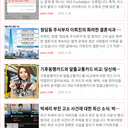
트폰을 통해 작물을 재배하고 수확물을 실제로 받을 수 있는
는 문제 중 하나는 '403 Forbidden' 오류입니다. 특히, 티스
혁신적인 서비스를 제공합니다.올웨이즈팜의 성공 비결게이
토리 블로그 사용자들 사이에서도 이 오류로 인해 많은 불편
미피케이션 요소 도입출석 체크, 친구 초대, 미니 게임, 상품
을 겪고 있습니다. 본 글에서는 티스토리에서 발생하는 403
pann.nate
2024. 6. 30.
구경, 물 주기 배틀 ..
오류의 원인과 이를 해결하는 방법에 대해 상세히 알아보겠
습니다.403 오류란 무엇인가?403 오류는 서버가 요청을 이
해했지만, 권한 문제로 인해 요청을 거부하는 경우에 발생합
청담동 주식부자 이희진의 화려한 결혼식과 법
니다. 즉, 클라이언트(사용자)가 서버에 접근할 수 있는 권한
적 문제
이 없을 때 이 오류가 발생합니다. 이는 다양한 이유로 발생
이희진, 일명 '청담동 주식부자'로 잘 알려진 그의 삶은 화려
할 수 있으며, 특히 티스토리 사용자들이 자주 겪는 문제이기
한 결혼식과 계속되는 법적 문제로 많은 사람들의 이목을 끌
도 합니다.티스토리에서 403 오류가 발생하는 주요 원인티
고 있습니다. 이번 글에서는 이희진의 결혼식과 그가 직면한
스토리에서 403 오류가 발생하는 이유는 보통 사용자보다
주식 및 코인 사기 혐의, 그리고 이 두 사건의 연관성과 사회
pann.nate
2024. 6. 29.
는..
적 시사점을 자세히 살펴보겠습니다.이희진의 화려한 결혼
식이희진의 결혼식은 2021년 12월 25일, 서울 청담동의 한
고급 호텔에서 성대하게 열렸습니다. 결혼식에는 연예인, 정
기후동행카드와 알뜰교통카드 비교: 당신에게
치인, 금융계 주요 인사들이 대거 참석하여 화제를 모았습니
맞는 최적의 교통카드는?
다. 웅장한 웨딩홀, 화려한 장식, 유명 가수들의 축가는 이 결
기후동행카드와 알뜰교통카드를 비교하여 어떤 카드가 더
혼식을 더욱 특별하게 만들었습니다. 이희진과 그의 신부는
적합한지 알아보세요. 각 카드의 비용, 혜택, 사용 편의성을
명품 드레스와 턱시도를 입고 등장해 많은 이들의 찬사를 받
상세히 분석합니다.개요기후동행카드와 알뜰교통카드는 대
았습니다.결혼식 후, SNS와 뉴스 매체들은 이희진의 결혼식
중교통 이용자에게 다양한 혜택을 제공하지만, 각 카드의 타
pann.nate
2024. 6. 27.
을 대..
깃 이용자층과 사용 패턴에 따라 혜택이 다릅니다. 이 글에서
는 두 카드의 주요 특징과 혜택을 비교하여 어떤 카드가 더
적합한지 알아보겠습니다. 특징 기후동행카드알뜰교통카드
박세리 부친 고소 사건에 대한 최신 소식: 박세리
비용월 62,000원 (따릉이 포함 시 65,000원)사용량 및 거
기자회견
리 비례 할인 적용이용 범위서울시 내 대중교통 무제한 이용
최근 박세리 씨가 아버지를 사문서 위조 및 위조 사문서 행사
전국 대중교통 할인 혜택대상모든 이용자모든 이용자 (청년
혐의로 고소한 사건이 큰 주목을 받고 있습니다. 박세리희망
및 저소득층 특별 혜택)할인 유형월 정액 요금이용 횟수 및
재단 측은 사건의 정확한 사실을 알리기 위해 기자회견을 진