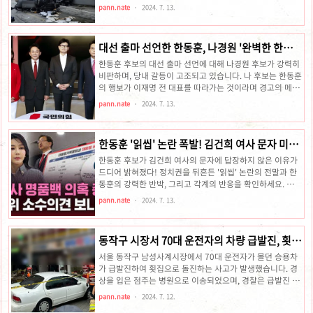
정밀 감식과 감정을 의뢰했습니다. 국과수의 분석 결과, 차
확인하세요서울 아파트 단지에서 70대 남성 운전자 급발진
pann.nate
2024. 7. 13.
씨가 가속..
주장 사고 발생서울 성북구 돈암동의 한 아파트 단지에서 70
대 남성 운전자가 일가족을 태우고 운전하던 중 주차된 차량
을 들이받는 사고가 발생했습니다. 운전자는 급발진을 주장
대선 출마 선언한 한동훈, 나경원 '완벽한 한재
하고 있습니다.사고 개요13일 오후 2시 8분경, 성북소방서
명 될 것' 경고
와 성북경찰서에 따르면 이 사고는 주차된 차량을 들이받은
한동훈 후보의 대선 출마 선언에 대해 나경원 후보가 강력히
후 승용차가 전복되면서 일어났습니다. 사고 당시 차에는 70
비판하며, 당내 갈등이 고조되고 있습니다. 나 후보는 한동훈
대 남성 운전자 A 씨를 포함해 일가족 4명이 타고 있었으며,
의 행보가 이재명 전 대표를 따라가는 것이라며 경고의 메시
모두 다쳤지만 생명에는 지장이 없는 것으로 전해졌습니다.
지를 전달했습니다. 대권주자의 당대표직 겸임이 불러올 위
pann.nate
2024. 7. 13.
추가 피해 상황..
험성과 그 정치적 논란을 자세히 알아보세요.한동훈과 이재
명의 대권 야망 비교: 정치적 논란과 당내 갈등한동훈과 이재
명의 정치적 행보한동훈 국민의힘 당대표 후보와 이재명 전
한동훈 '읽씹' 논란 폭발! 김건희 여사 문자 미응
민주당 대표의 정치적 행보는 최근 많은 논란을 불러일으키
답 진짜 이유는?
고 있습니다. 두 인물 모두 대선 출마 의지를 강하게 드러내
한동훈 후보가 김건희 여사의 문자에 답장하지 않은 이유가
고 있으며, 이에 따른 당내 갈등이 심화되고 있습니다.한동훈
드디어 밝혀졌다! 정치권을 뒤흔든 '읽씹' 논란의 전말과 한
후보는 최근 자신의 대선 출마 의지를 공개적으로 밝히며 당
동훈의 강력한 반박, 그리고 각계의 반응을 확인하세요. 이
대표직과 대권을 동시에 추구하려는 의지를 보였습니다. 이
충격적인 진실을 놓치지 마세요!한동훈, '읽씹' 논란에 대해
pann.nate
2024. 7. 13.
는 당내에서 많은 논란..
"위험한 당무 개입" 최근 국민의힘 당권 주자인 한동훈 후보
가 김건희 여사의 문자에 답장을 하지 않았다는 논란이 불거
졌습니다. 한 후보는 이에 대해 이 시점에서 이러한 논란을
동작구 시장서 70대 운전자의 차량 급발진, 횟집
제기하는 것은 비정상적인 당무 개입이며, 자제해야 한다라
돌진 사고 발생!
고 강하게 반박했습니다. 이 사건은 많은 이들의 주목을 받고
서울 동작구 남성사계시장에서 70대 운전자가 몰던 승용차
있으며, 그 배경과 진실을 파헤쳐 봅니다.읽씹은 메시지를 읽
가 급발진하여 횟집으로 돌진하는 사고가 발생했습니다. 경
고도 답장을 하지 않는 행위를 의미합니다. 주로 채팅 앱에서
상을 입은 점주는 병원으로 이송되었으며, 경찰은 급발진 여
상대방의 무시를 표현할 때 사용됩니다.논란의 시작: 김건희
부를 조사 중입니다.동작구 시장서 70대 운전자의 승용차 횟
pann.nate
2024. 7. 12.
여사의..
집 돌진 사고: 급발진 주장서울 동작구 남성사계시장에서 12