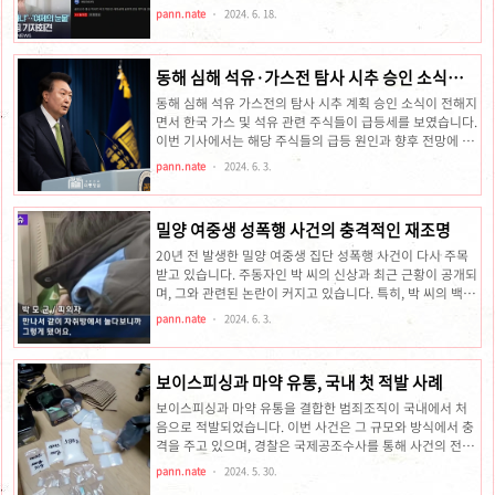
이동 거리 비례 할인추가 혜택공공 자전거 따릉이 포함 가능
행한 내용을 아래의 글에서 정리해 드리겠습니다.사건 개요
pann.nate
2024. 6. 18.
최대 53% 캐시백 (..
지난해 박세리 씨는 부친을 '새만금 해양레저관광복합단지'
개발사업과 관련된 문서 위조 혐의로 고소했습니다. 이 사건
은 3,000억 원 규모의 대형 프로젝트로, 위조된 문서가 제출
동해 심해 석유·가스전 탐사 시추 승인 소식과
되어 컨소시엄 우선 선정 자격이 박탈된 상태입니다. 박세리
관련 주식의 급등 현상
희망재단은 박준철 씨가 재단 법인 도장을 무단으로 사용해
동해 심해 석유 가스전의 탐사 시추 계획 승인 소식이 전해지
국제골프학교 설립 문서에 사용한 사실을 확인해 고소했다
면서 한국 가스 및 석유 관련 주식들이 급등세를 보였습니다.
고 발표했습니다.부동산 경매와 관련된 상황이와 더불어 박
이번 기사에서는 해당 주식들의 급등 원인과 향후 전망에 대
세리 씨가 소유하고 있던 대전 유성구의 두 부동산이 강제 경
해 상세히 살펴보겠습니다.동해 석유 가스전 탐사 시추 승인
pann.nate
2024. 6. 3.
매에 넘어갔다고 기사가..
소식윤 대통령은 우리 정부에 들어와 지난해 2월 동해 가스
전 주변에 더 많은 석유 가스전이 존재할 가능성이 높다는 판
단하에 세계 최고 수준의 심해 기술 평가 전문 기업에 물리
밀양 여중생 성폭행 사건의 충격적인 재조명
탐사 심층 분석을 맡겼다고 설명했습니다포항 석유 발견설
과 주식 상승"포항 영일만 앞바다에서 막대한 양의 석유와
20년 전 발생한 밀양 여중생 집단 성폭행 사건이 다시 주목
가스가 매장돼 있을 가능성이 높다는 물리탐사 결과가 나왔
받고 있습니다. 주동자인 박 씨의 신상과 최근 근황이 공개되
다" 포항 앞바다에서 석유가 매장되어 있을 가능성이 대두되
며, 그와 관련된 논란이 커지고 있습니다. 특히, 박 씨의 백종
면서 관련 주식들이 크게 상승했습니다. 이러한 현상이 시장
원의 유튜브 영상에 등장한 사실이 알려지며 더욱 화제가 되
pann.nate
2024. 6. 3.
에 미친 영향을 분석..
었습니다.밀양 여중생 사건의 재조명과 주동자 근황밀양 여
중생 집단 성폭행 사건은 2004년 경상남도 밀양시에서 발생
했습니다. 당시 울산 지역 여중생을 1년 동안 성폭행한 사건
보이스피싱과 마약 유통, 국내 첫 적발 사례
으로, 가해자는 44명에 달했습니다. 이 사건의 주동자로 지
목된 박 씨는 현재 경상북도 청도에 위치한 식당에서 일하며
보이스피싱과 마약 유통을 결합한 범죄조직이 국내에서 처
딸을 키우고 있는 것으로 알려졌습니다. 그는 백종원이 방문
음으로 적발되었습니다. 이번 사건은 그 규모와 방식에서 충
했던 국밥집에서 일했고, 이 사실이 알려지자 관련 영상의 조
격을 주고 있으며, 경찰은 국제공조수사를 통해 사건의 전모
회수가 급증했습니다.백종원 유튜브 영상과 논란백종원 더
를 밝히고 있습니다.아래는 이번 사건의 구체적인 내용과 이
pann.nate
2024. 5. 30.
본코리아 대표..
에 따른 사회적 파장에 대해 정리한 글입니다.사건의 전말보