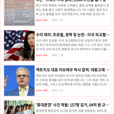
니다. 하지만 놀랍게도 민희진은 2021년에만 굿과 기도로
격! 머지포인트 재현되나?
약 7,000만 원을 쓴 사실이 드러났습니다. 그녀의 발언과 실
최근 티몬 위메프 사태로 고객들이 결제 금액을 돌려받지 못
제 행동 사이의 모순은 많은 이들을 놀라게 했습니다. 민희진
하는 환불 불가 사태가 발생했습니다. PG 사들은 결제 취소
대표의 기자회견 발언 어록 정리2024년 4월 25일, 민희진
와 신규 결제를 모두 차단하였으며, 이에 따른 대규모 피해가
ADOR 대표는 하이브로부터 경영권 탈..
예상됩니다.배경정산 지연 사태의 확산티몬, 위메프, 큐텐에
pann.nate
2024. 7. 24.
서 발생한 정산 지연 사태는 큐텐그룹 전체로 확산되면서 피
해자들이 속출하고 있습니다. 주요 입점 사들은 판매 중단을
공지하고 있으며, 많은 판매자들이 자금난에 시달리고 있습
수미 테리: 프로필, 경력 및 논란 - 미국 외교협회
니다. 이러한 상황은 소비자들에게도 큰 피해를 주고 있습니
(CFR) 선임연구원의 기소 사건 분석
다.소비자 입장신뢰 붕괴와 경제적 손실:소비자들은 상품을
수미 테리 프로필: 미국 외교협회(CFR) 선임연구원의 경력
구매하고도 갑작스러운 주문 취소와 환불 지연으로 인해 큰
과 최근 외국대리인등록법(FARA) 위반 기소 사건 분석. 한국
불편을 겪고 있습니다. 특히 여행상품을 구매한 소비자들은
과 미국 간의 외교적 영향과 역사적 맥락까지 자세히 다룹니
휴가 계획이 무산되는 등 심각한 피해를 입고 있습니다. 이러
다소개수미 테리는 미국 외교협회(CFR)의 선임연구원으로
pann.nate
2024. 7. 18.
한 경험은 온라인 ..
서, 한국과 북한을 중심으로 동아시아 국제 정치에 대한 전문
지식을 가진 인물입니다. 그녀의 다양한 경력과 최근 논란에
대한 깊이 있는 이해는 현대 국제 정치의 복잡성을 이해하는
액트지오 대표 아브레우 박사 잠적: 대왕고래 프
데 중요한 역할을 합니다.개인 정보이름: 수미 테리 (Sue Mi
로젝트의 미스터리와 논란
Terry)한국명: 김수미출생: 1972년, 서울특별시국적: 미국
액트지오 대표 아브레우 박사의 잠적과 대왕고래 프로젝트
현직: 미국 외교협회(CFR) 선임연구원학력학사: 뉴욕 대학
의 신뢰성 문제를 깊이 있게 분석합니다. 그의 배경, 액트 지
교 (정치학)석사: 터프츠 대학교 대학원 (국제관계학)박사:
오의 역할, 그리고 프로젝트에 미치는 영향을 다룹니다.아브
터프츠 대학교 대학원 (국제관계학)직업 경력초기 ..
레우 박사와 대왕고래 프로젝트의 미스터리프로그램 소개
pann.nate
2024. 7. 17.
MBC의 탐사 보도 프로그램 스트레이트는 사회적, 정치적
이슈를 심도 있게 다루는 프로그램입니다. 권력층의 비리와
사회 문제를 집중 취재하여 진실을 밝히고, 이를 통해 사회의
'휴대폰깡' 사건 적발: 157명 검거, 64억 원 규모
변화를 추구합니다. 이번 대왕고래 프로젝트와 관련된 아브
사기극의 전말
레우 박사의 논란 역시 스트레이트의 주요 취재 주제로 다루
휴대폰깡 범죄조직 157명 검거한 서울 경찰청의 64억 원