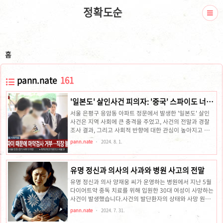
정확도순
홈
pann.nate
161
'일본도' 살인사건 피의자: '중국' 스파이도 너는
안 건드려
서울 은평구 응암동 아파트 정문에서 발생한 '일본도' 살인
사건은 지역 사회에 큰 충격을 주었고, 사건의 전말과 경찰
조사 결과, 그리고 사회적 반향에 대한 관심이 높아지고 있습
니다. 이번 사건의 모든 세부 사항을 종합하여, 이 글에서는
pann.nate
2024. 8. 1.
사건 개요, 경찰 신고 내역, 사건 발생 당시 상황, 경찰의 대
응, 그리고 사회적 영향을 다루겠습니다.은평구 일본도 살인
사건 2024년 7월 29일, 서울 은평구 응암동의 한 아파트 단
유명 정신과 의사의 사과와 병원 사고의 전말
지 정문 앞에서 40대 남성 A 씨가 일본도로 살해되는 사건이
발생했습니다. 피의자인 37세 남성 백 모 씨는 이웃 주민 A
유명 정신과 의사 양재웅 씨가 운영하는 병원에서 지난 5월
씨를 살해한 혐의로 긴급 체포되었습니다. 백 씨는 자신이 피
다이어트약 중독 치료를 위해 입원한 30대 여성이 사망하는
해자를 미행하던 스파이로 의심하여 범행을 저질렀다고 주
사건이 발생했습니다.사건의 발단환자의 상태와 사망 원인
장하였으며, 이는 주변 사회에 큰 충격을 주었습니다...
2024년 5월 10일, 다이어트 약 중독 치료를 위해 유명 정신
pann.nate
2024. 7. 31.
과 의사의 경기도 부천의 병원에 입원한 박 아무개(33) 씨는