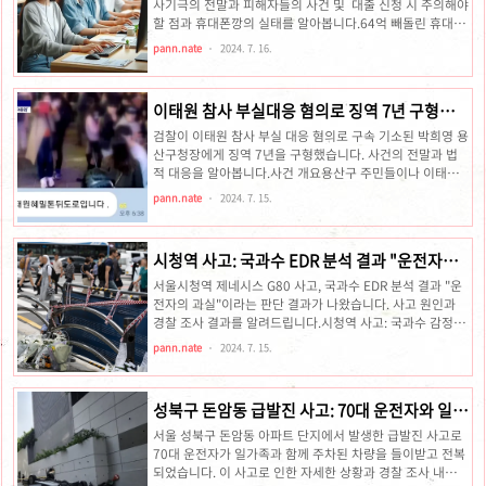
어졌습니다.탐사기획 스트레이트 바로보기석유 매장 가능성
사기극의 전말과 피해자들의 사건 및 대출 신청 시 주의해야
발표윤석열 대통령은 동해에 최대 140억 배럴의 석유와 가
할 점과 휴대폰깡의 실태를 알아봅니다.64억 빼돌린 휴대폰
스가 매장될 가능성이 높다고 발표했습니다. 이는 세계 최고
깡 일당최근 서울경찰청 형사기동대가 단일 사건으로는 역
pann.nate
2024. 7. 16.
수준의 심해 기술 평가 전문 ..
대 최대 규모의 '휴대폰깡' 범죄조직을 일망타진했습니다. 이
번 사건은 30대 총책 A 씨를 포함한 157명의 일당이 전기통
신사업법 위반 등 혐의로 검거되면서 밝혀졌습니다. 이 가운
이태원 참사 부실대응 혐의로 징역 7년 구형된
데 9명은 구속되었습니다. 이번 사건의 핵심과 피해 사례를
박희영 용산구청장
자세히 알아보겠습니다.사건의 개요이번 사건은 인터넷 광
검찰이 이태원 참사 부실 대응 혐의로 구속 기소된 박희영 용
고를 통해 대출 희망자들을 모집하고, 이들의 명의로 고가의
산구청장에게 징역 7년을 구형했습니다. 사건의 전말과 법
휴대전화를 개통한 뒤 장물업자와 피싱 업체에 단말기와 유
적 대응을 알아봅니다.사건 개요용산구 주민들이나 이태원
심(USIM)을 유통시키는 방식으로 이루어졌습니다. 경찰은
참사에 관심 있는 분들이라면, 최근 박희영 용산구청장의 부
pann.nate
2024. 7. 15.
범죄집단으로 묶..
실대응 혐의 구형 소식에 주목하고 계실 것입니다. 이 사건은
단순한 지역 이슈를 넘어, 사회 전반에 걸쳐 큰 파장을 일으
켰습니다. 이번 글에서는 이태원 참사의 배경부터 박희영 구
시청역 사고: 국과수 EDR 분석 결과 "운전자의
청장의 역할, 그리고 법적 대응 과정과 사회적 반응까지 상세
과실"있다고 판단
히 알아보겠습니다.이태원 참사의 배경2022년 10월 29일,
서울시청역 제네시스 G80 사고, 국과수 EDR 분석 결과 "운
서울 이태원에서 발생한 참사는 많은 이들에게 충격을 주었
전자의 과실"이라는 판단 결과가 나왔습니다. 사고 원인과
습니다. 핼러윈을 맞아 많은 인파가 몰리면서 압사 사고가 발
경찰 조사 결과를 알려드립니다.시청역 사고: 국과수 감정 결
생했으며, 수많은 인명 피해가 발생했습니다. 이 사건은 단순
과와 운전자 과실 가능성서울시청역에서 발생한 제네시스
pann.nate
2024. 7. 15.
한 사고가 아..
G80 역주행 사고와 관련하여 국립과학수사연구원(국과수)
은 사고 원인이 차량 결함보다는 운전자 과실일 가능성이 높
다는 감정 결과를 경찰에 통보했습니다. 조지호 서울경찰청
성북구 돈암동 급발진 사고: 70대 운전자와 일가
장은 지난 15일 정례 간담회에서 이 내용을 밝히며, "실체적
족 4명 다쳐
진실에 근접했다고 보면 된다"라고 언급했습니다.사고 조사
서울 성북구 돈암동 아파트 단지에서 발생한 급발진 사고로
과정사고 직후, 경찰은 가해 차량 운전자 차모(68)씨가 몰던
70대 운전자가 일가족과 함께 주차된 차량을 들이받고 전복
제네시스 G80 차량과 사고기록장치(EDR)를 국과수에 보내
되었습니다. 이 사고로 인한 자세한 상황과 경찰 조사 내용을