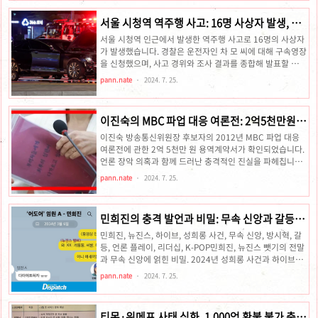
입원 후, 배변 활동에 어려움을 겪고 극심한 복통을 호소하다
가 결국 5월 27일 오전 4시경 17일 만에 세상을 떠났습니
서울 시청역 역주행 사고: 16명 사상자 발생, 운
다. 국립과학수사연구원의 부검 결과, 박 씨의 추정 사인은
전자 구속영장 신청
가성 장폐색으로 밝혀졌습니다. 부검 결과, 사망 원인은 장폐
서울 시청역 인근에서 발생한 역주행 사고로 16명의 사상자
색으로 추정되었습니다.장폐색이란?장폐색은 장의 일부가
가 발생했습니다. 경찰은 운전자인 차 모 씨에 대해 구속영장
막히거나 좁아져 음식물이나 소화액이 통과하지 못하는 상
을 신청했으며, 사고 경위와 조사 결과를 종합해 발표할 예정
태를 의미합니다. 이로 인해 심한 복통, 구토, 변비 등의 ..
입니다. 사고의 자세한 내용과 최신 정보를 확인하세요.개요
pann.nate
2024. 7. 25.
서울 시청역 인근에서 발생한 역주행 사고로 인해 16명의 사
상자를 낸 차량 운전자인 차 모 씨에 대해 경찰이 구속영장을
신청했습니다. 이번 사고는 서울시 중구 시청역 인근 일방통
이진숙의 MBC 파업 대응 여론전: 2억5천만원
행 도로에서 발생했으며, 운전자의 급발진 주장에도 불구하
용역계약의 진실
고 경찰과 국립과학수사연구원의 조사 결과 가속 페달을 밟
이진숙 방송통신위원장 후보자의 2012년 MBC 파업 대응
은 상태에서 브레이크를 밟은 흔적이 없는 것으로 확인되었
여론전에 관한 2억 5천만 원 용역계약서가 확인되었습니다.
습니다.사고 발생 배경사고 일시: 2023년 7월 1일장소: 서
언론 장악 의혹과 함께 드러난 충격적인 진실을 파헤칩니다.
울시 중구 시청역 인근사고 차량: 제네시스 G80사건 경위역
서론2024년 7월 24일, 이진숙 방송통신위원장 후보자가
pann.nate
2024. 7. 25.
주행 경로: 차..
2012년 MBC 파업 당시 여론전을 위해 2억 5천만 원 상당
의 용역 계약을 맺었다는 사실이 밝혀졌습니다.계약의 배경
이진숙 후보자는 2012년 MBC 파업 당시 기획홍보본부장
민희진의 충격 발언과 비밀: 무속 신앙과 갈등의
으로 재직 중이었으며, 온라인 매체 위키트리와 접촉해 노조
이면
와해 공작을 도모했다는 의혹을 받았습니다. 당시 위키트리
민희진, 뉴진스, 하이브, 성희롱 사건, 무속 신앙, 방시혁, 갈
와 맺은 용역 계약서는 2억 5천만 원 상당의 금액으로, 여론
등, 언론 플레이, 리더십, K-POP민희진, 뉴진스 뺏기의 전말
악화에 대한 대응책으로 체결되었습니다. 이 계약서에는 자
과 무속 신앙에 얽힌 비밀. 2024년 성희롱 사건과 하이브와
문, 대응 허브 구축, 실시간 대응 체계 구축 등이 포함되어 있
의 갈등, 방시혁과의 충돌까지 모든 것을 파헤칩니다. 지금
pann.nate
2024. 7. 25.
었습니다..
바로 확인하세요! 민희진의 기자회견 2024년 4월, 민희진은
기자회견에서 무속 신앙을 부정하며 "여러분들은 안 그러세
요? 무슨 무당 주술? 야, 너네가 한 짓을 봐라"라고 발언했습
티몬·위메프 사태 심화, 1,000억 환불 불가 충