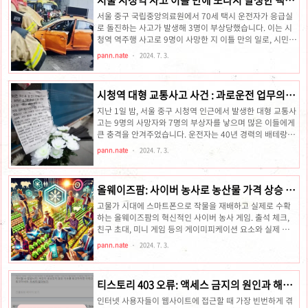
이러스 오염 김치 사건은 식품 안전의 중요성을 다시 한번 일
돌진 사고, 고령 운전자와 급발진 논란
깨워주었습니다. 이 글에서는 이 사건의 배경, 발생 원인, 건
서울 중구 국립중앙의료원에서 70세 택시 운전자가 응급실
강에 미친 영향, 그리고 규제 대응에 대해 자세히 살펴보겠습
로 돌진하는 사고가 발생해 3명이 부상당했습니다. 이는 시
니다.배경김치는 한국의 대표적인 발효식품으로, 전통적으
청역 역주행 사고로 9명이 사망한 지 이틀 만의 일로, 시민들
로 가정에서 직접 담가 먹거나 상업적으로 제조된 제품을 구
은 다시 한번 놀라움을 금치 못했습니다. 사고 운전자는 급발
pann.nate
2024. 7. 3.
매합니다. 김치..
진을 주장했으나 경찰 조사에서는 이를 부인했습니다. 이번
사건의 경위와 추가 조사 결과를 확인해 보세요.서울 시청역
사고 이틀 만에 또다시 발생한 택시 돌진 사고2024년 7월 3
시청역 대형 교통사고 사건 : 과로운전 업무의 참
일, 서울 중구 국립중앙의료원 응급실로 70세 운전자가 몰던
사 일까?
택시가 돌진하는 사고가 발생했습니다. 이 사고로 1명이 중
지난 1일 밤, 서울 중구 시청역 인근에서 발생한 대형 교통사
상을 입고 2명이 경상을 입었으나, 다행히 사망자는 발생하
고는 9명의 사망자와 7명의 부상자를 낳으며 많은 이들에게
지 않았습니다. 이번 사고는 시청역 인근에서 발생한 역주행
큰 충격을 안겨주었습니다. 운전자는 40년 경력의 배테랑 버
사고로 9명이 사망한 지 이틀 만에 발생한 사고로, 시민들은
스 운전기사이며, 전날 과로 운전 업무를 했던 것으로 알려졌
pann.nate
2024. 7. 3.
또다시..
습니다.시청역 참사 사건의 운전자의 과로 운전 실태이틀간
32시간 과로 운전사고를 일으킨 운전자 차모 씨(68)는 경기
안산시의 511번 시내버스를 운전하는 촉탁직 버스 운전사
올웨이즈팜: 사이버 농사로 농산물 가격 상승 시
입니다. 트레일러를 운전할 정도로 사고경력이 없는 배테랑
대 극복하기
운전기사라는 것으로 주변사람들에게도 소문이 날 정도로,
고물가 시대에 스마트폰으로 작물을 재배하고 실제로 수확
험한 운전을 하지 않는 것으로 확인되었습니다. 차 씨는 사고
하는 올웨이즈팜의 혁신적인 사이버 농사 게임. 출석 체크,
직전 이틀간 최소 32시간 동안 버스를 몰았던 것으로 확인되
친구 초대, 미니 게임 등의 게이미피케이션 요소와 실제 작물
었습니다. 이는 버스 운전사들이 인력 부족으로 인해 이틀 연
배송 서비스로 사용자 만족도와 참여도를 높이며, 경제적 이
pann.nate
2024. 7. 3.
속 근무..
익까지 누릴 수 있습니다. 올웨이즈팜의 성공 비결과 사이버
농사 게임의 인기 요인을 확인하세요올웨이즈팜: 사이버 농
사의 새로운 트렌드고물가 시대의 사이버 농사 인기 요인고
티스토리 403 오류: 액세스 금지의 원인과 해결
물가 시대에 앱테크와 함께 사이버 농사 게임이 인기를 끌고
방법
있습니다. 올웨이즈팜은 이러한 트렌드의 선두주자로, 스마
인터넷 사용자들이 웹사이트에 접근할 때 가장 빈번하게 겪