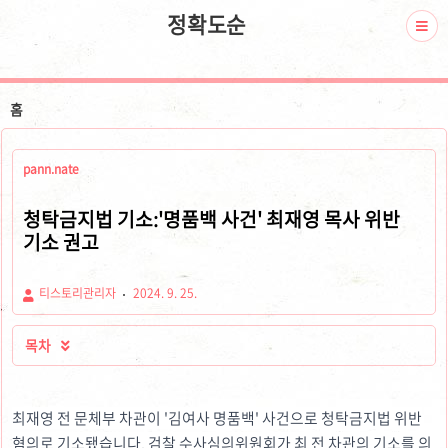
정확도순
홈
pann.nate
청탁금지법 기소:'명품백 사건' 최재영 목사 위반
기소 권고
티스토리관리자
2024. 9. 25.
목차

최재영 전 문체부 차관이 '김여사 명품백' 사건으로 청탁금지법 위반
혐의로 기소됐습니다. 검찰 수사심의위원회가 최 전 차관의 기소를 의