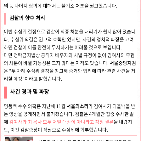
의
등 나머지 혐의에 대해서는 불기소 처분을 권고했습니다.
검찰의 향후 처리
이번 수심위 결정으로 검찰이 최종 처분을 내리기가 쉽지 않아 졌습니
다. 수심위 의결은 권고적 효력만 있지만, 사건의 정치적 파장을 고려
하면 검찰이 이를 완전히 무시하기는 어려울 것으로 보입니다.
다만 청탁금지법상 공직자 배우자의 처벌 규정이 없어 김여사의 무혐
의 처분이 바뀔 가능성은 크지 않다는 지적도 있습니다.
서울중앙지검
은 "두 차례 수심위 결정을 참고해 증거와 법리에 따라 관련 사건을 처
리할 예정"이라고 밝혔습니다.
사건 경과 및 파장
명품백 수수 의혹은 지난해 11월
서울의소리
가
김여사가 디올백을 받
는 영상을 공개하면서 불거졌습니다. 검찰은 4개월간 집중 수사한 끝
에
김여사와 최 목사 모두 처벌 대상이 아니라고 잠정 결론
을 내렸지
만, 이전 검찰총장이 직권으로 수심위에 회부했습니다.