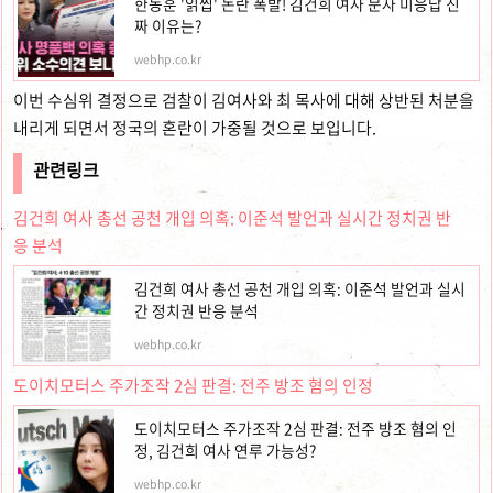
한동훈 '읽씹' 논란 폭발! 김건희 여사 문자 미응답 진
짜 이유는?
webhp.co.kr
이번 수심위 결정으로 검찰이 김여사와 최 목사에 대해 상반된 처분을
내리게 되면서 정국의 혼란이 가중될 것으로 보입니다.
관련링크
김건희 여사 총선 공천 개입 의혹: 이준석 발언과 실시간 정치권 반
응 분석
김건희 여사 총선 공천 개입 의혹: 이준석 발언과 실시
간 정치권 반응 분석
webhp.co.kr
도이치모터스 주가조작 2심 판결: 전주 방조 혐의 인정
도이치모터스 주가조작 2심 판결: 전주 방조 혐의 인
정, 김건희 여사 연루 가능성?
webhp.co.kr