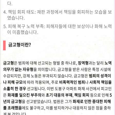
다.
책임 회피 태도: 재판 과정에서 책임을 회피하는 모습을 보
였습니다.
피해 복구 노력 부족: 피해자들에 대한 보상이나 화해 노력
이 미흡했습니다.
금고형이란?
금고형
은 범죄에 대해 선고되는 형벌 중 하나로,
징역형
과는 달리
노역
의무가 없는 자유형
을 의미합니다. 금고형을 받은 사람은 특정 시설에
수감되지만, 강제 노동은 부과되지 않습니다. 금고형은
범죄의 성격이
나 피해 규모
에 따라 적용되며, 주로
비폭력적인 범죄
나
사회적 책임을
소홀히 한 경우
선고됩니다. 이번 도봉구 아파트 화재 사건에서 피고인
은
화재를 일으킨 부주의
와
초기 대응의 부재
,
책임 회피
등으로 인해
5
년의 금고형
을 선고받았습니다. 법원은 그가
화재로 인한 중대한 피해
를 초래했음
에도 불구하고, 이를 방지하거나 대응하지 않은 점을 중하
게 본 것입니다.