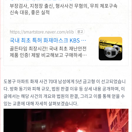
부장검사, 지청장 출신, 형사사건 무혐의, 무죄 체포구속
신속 대응, 좋은 실적
https://smartstore.naver.com/elib
광고
국내 최초 특허 화재마스크 KBS 코
드레드 출연
골든타임 최장시간! 국내 최초 재난안전
제품 인증! 제발 비교해보고 구매하세
요!
도봉구 아파트 화재 사건 70대 남성에게 5년 금고형 이 선고되었습니
다. 방화 동기와 피해 규모, 법원 판결 이유 등 상세 내용 공개하며,
이
글에서는 해당 사건의 개요와 법원의 판결, 그리고 이를 통해 얻을 수
있는 교훈에 대해 자세히 살펴보겠습니다.