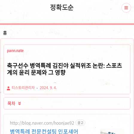
정확도순
홈
pann.nate
축구선수 병역특례 김진야 실적위조 논란: 스포츠
계의 윤리 문제와 그 영향
티스토리관리자
2024. 9. 4.
목차

http://blog.naver.com/hoonjae92
광고
병역특례 전문컨설팅 인포섀어