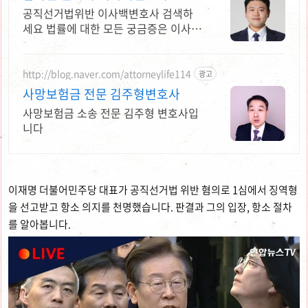
공직선거법위반 이사백변호사 검색하
세요 법률에 대한 모든 궁금증은 이사백
변호사!
http://blog.naver.com/attorneylife114
광고
사망보험금 전문 김주형변호사
사망보험금 소송 전문 김주형 변호사입
니다
이재명 더불어민주당 대표가 공직선거법 위반 혐의로 1심에서 징역형
을 선고받고 항소 의지를 천명했습니다. 판결과 그의 입장, 항소 절차
를 알아봅니다.