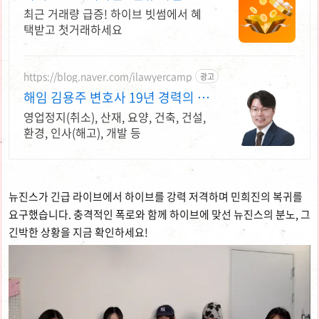
만원 혜택
최근 거래량 급증! 하이브 빗썸에서 혜
택받고 첫거래하세요
https://blog.naver.com/ilawyercamp
광고
해임 김용주 변호사 19년 경력의 행
정전문변호사
영업정지(취소), 산재, 요양, 건축, 건설,
환경, 인사(해고), 개발 등
뉴진스가 긴급 라이브에서 하이브를 강력 저격하며 민희진의 복귀를
요구했습니다. 충격적인 폭로와 함께 하이브에 맞선 뉴진스의 분노, 그
긴박한 상황을 지금 확인하세요!