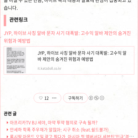
을 미칠 수 있는 만큼, 하이브 측의 대응과 발표에 관심이 집중되고 있
습니다.
관련링크
JYP, 하이브 사칭 알바 문자 사기 대폭발: 고수익 알바 제안의 숨겨진
위험과 예방법
JYP, 하이브 사칭 알바 문자 사기 대폭발: 고수익 알
바 제안의 숨겨진 위험과 예방법
it.katzdoll.co.kr
12
구독하기
아프리카TV BJ 세야, 마약 투약 혐의로 구속 될까?
안세하 학폭 주우재가 알잖아: 시구 취소 (feat.쉴드불가)
록시땅 아몬드 오일 광고 찍다가, 아시아 첫 앰버서더 세븐틴'민규'경찰 접수