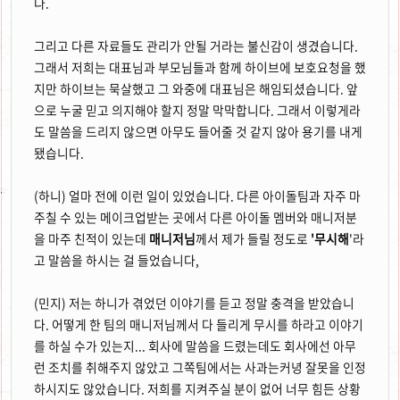
다.
그리고 다른 자료들도 관리가 안될 거라는 불신감이 생겼습니다.
그래서 저희는 대표님과 부모님들과 함께 하이브에 보호요청을 했
지만 하이브는 묵살했고 그 와중에 대표님은 해임되셨습니다. 앞
으로 누굴 믿고 의지해야 할지 정말 막막합니다. 그래서 이렇게라
도 말씀을 드리지 않으면 아무도 들어줄 것 같지 않아 용기를 내게
됐습니다.
(하니) 얼마 전에 이런 일이 있었습니다. 다른 아이돌팀과 자주 마
주칠 수 있는 메이크업받는 곳에서 다른 아이돌 멤버와 매니저분
을 마주 친적이 있는데
매니저님
께서 제가 들릴 정도로
'무시해
'라
고 말씀을 하시는 걸 들었습니다,
(민지) 저는 하니가 겪었던 이야기를 듣고 정말 충격을 받았습니
다. 어떻게 한 팀의 매니저님께서 다 들리게 무시를 하라고 이야기
를 하실 수가 있는지... 회사에 말씀을 드렸는데도 회사에선 아무
런 조치를 취해주지 않았고 그쪽팀에서는 사과는커녕 잘못을 인정
하시지도 않았습니다. 저희를 지켜주실 분이 없어 너무 힘든 상황